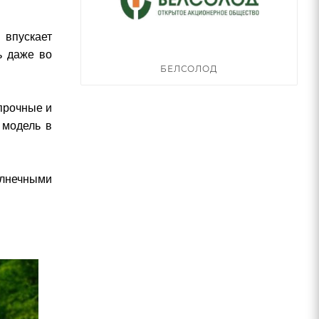
 впускает
ь даже во
БЕЛСОЛОД
 прочные и
 модель в
олнечными