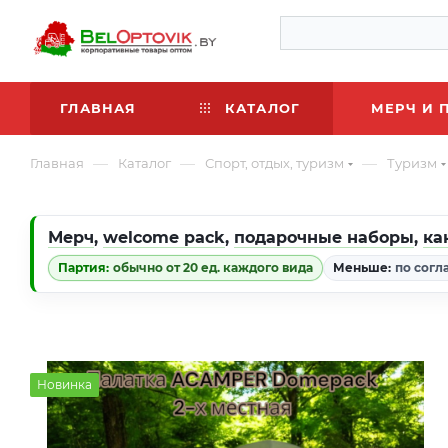
ГЛАВНАЯ
КАТАЛОГ
МЕРЧ И 
—
—
—
Главная
Каталог
Спорт, отдых, туризм
Туризм
Мерч
,
welcome pack
,
подарочные наборы
,
ка
Партия:
обычно от 20 ед. каждого вида
Меньше:
по согл
Новинка