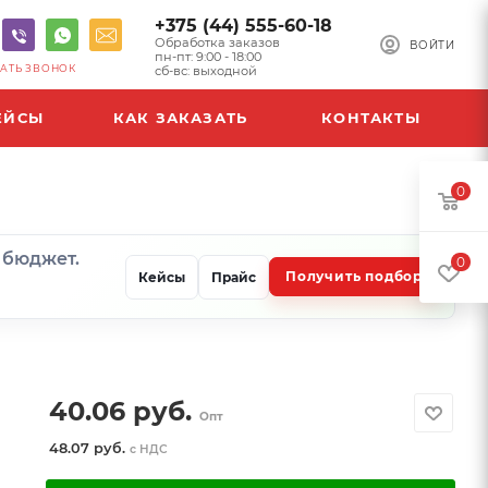
+375 (44) 555-60-18
Обработка заказов
ВОЙТИ
пн-пт: 9:00 - 18:00
АТЬ ЗВОНОК
сб-вс: выходной
ЕЙСЫ
КАК ЗАКАЗАТЬ
КОНТАКТЫ
0
и бюджет.
0
Получить подбор
Кейсы
Прайс
40.06
руб.
Опт
48.07 руб.
с НДС