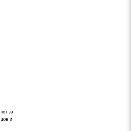
яют за
вцов и