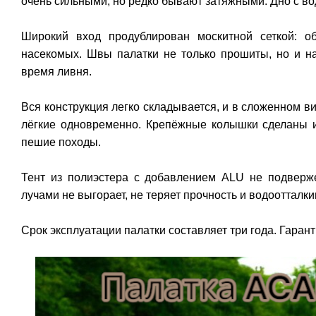
очень сильными, но редко бывают затяжными. Дно с в
Широкий вход продублирован москитной сеткой: об
насекомых. Швы палатки не только прошиты, но и н
время ливня.
Вся конструкция легко складывается, и в сложенном в
лёгкие одновременно. Крепёжные колышки сделаны и
пешие походы.
Тент из полиэстера с добавлением ALU не подверж
лучами не выгорает, не теряет прочность и водоотталк
Срок эксплуатации палатки составляет три года. Гаран