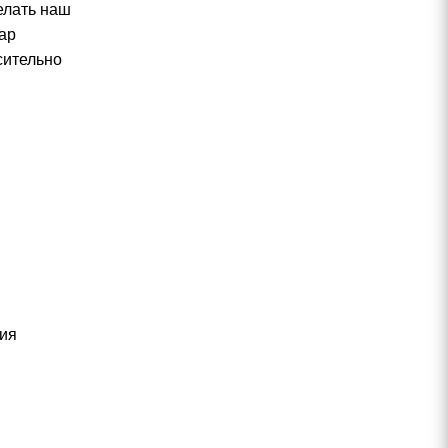
елать наш
ар
сительно
чия