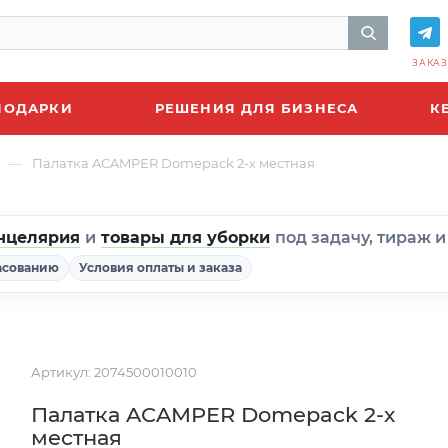
ЗАКАЗ
ПОДАРКИ
РЕШЕНИЯ ДЛЯ БИЗНЕСА
К
—
Палатка ACAMPER Domepack 2-х местная
нцелярия
и
товары для уборки
под задачу, тираж 
асованию
Условия оплаты и заказа
Артикул:
2074500010010
Палатка ACAMPER Domepack 2-х
местная