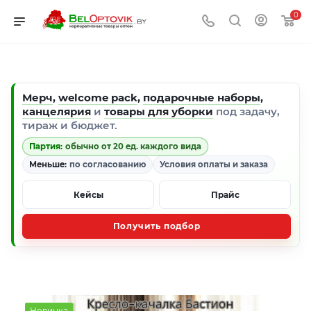
0
Мерч
,
welcome pack
,
подарочные наборы
,
канцелярия
и
товары для уборки
под задачу,
тираж и бюджет.
Партия:
обычно от 20 ед. каждого вида
Меньше:
по согласованию
Условия оплаты и заказа
Кейсы
Прайс
Получить подбор
Новинка