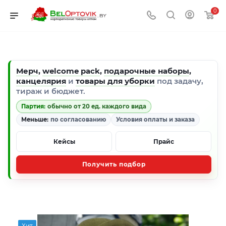
0
Мерч
,
welcome pack
,
подарочные наборы
,
канцелярия
и
товары для уборки
под задачу,
тираж и бюджет.
Партия:
обычно от 20 ед. каждого вида
Меньше:
по согласованию
Условия оплаты и заказа
Кейсы
Прайс
Получить подбор
Хит