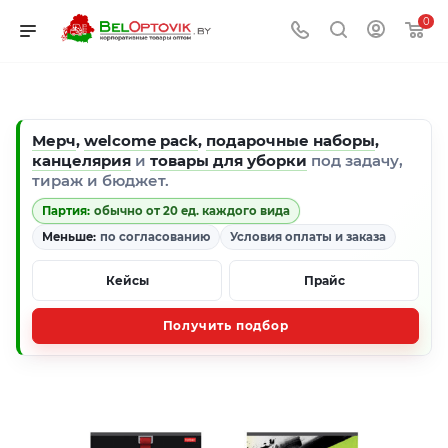
0
Мерч
,
welcome pack
,
подарочные наборы
,
канцелярия
и
товары для уборки
под задачу,
тираж и бюджет.
Партия:
обычно от 20 ед. каждого вида
Меньше:
по согласованию
Условия оплаты и заказа
Кейсы
Прайс
Получить подбор