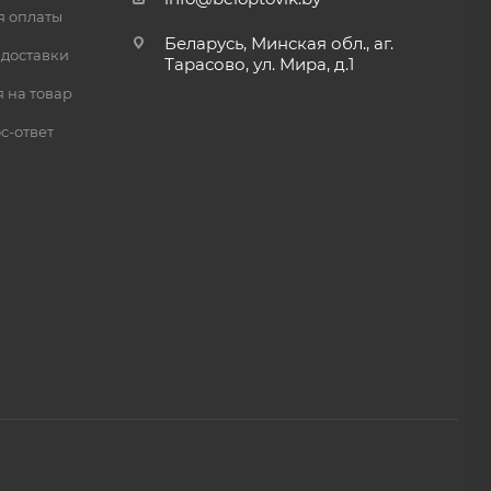
я оплаты
Беларусь, Минская обл., аг.
 доставки
Тарасово, ул. Мира, д.1
 на товар
с-ответ