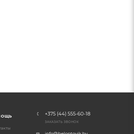
+375 (44) 555-60-18
МОЩЬ
ЗАКАЗАТЬ ЗВОНОК
такты
info@beloptovik.by