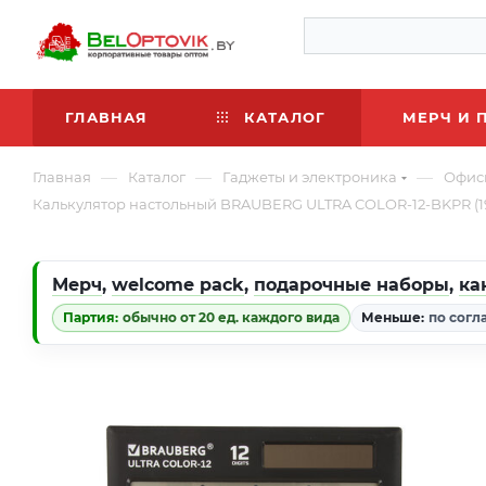
ГЛАВНАЯ
КАТАЛОГ
МЕРЧ И 
—
—
—
Главная
Каталог
Гаджеты и электроника
Офис
Калькулятор настольный BRAUBERG ULTRA COLOR-12-BKPR (1
Мерч
,
welcome pack
,
подарочные наборы
,
ка
Партия:
обычно от 20 ед. каждого вида
Меньше:
по согл