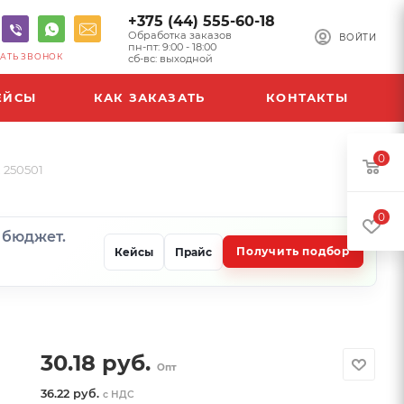
+375 (44) 555-60-18
Обработка заказов
ВОЙТИ
пн-пт: 9:00 - 18:00
АТЬ ЗВОНОК
сб-вс: выходной
ЕЙСЫ
КАК ЗАКАЗАТЬ
КОНТАКТЫ
0
 250501
0
и бюджет.
Получить подбор
Кейсы
Прайс
30.18
руб.
Опт
36.22 руб.
с НДС