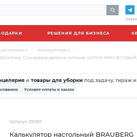
ЗАКАЗ
ПОДАРКИ
РЕШЕНИЯ ДЛЯ БИЗНЕСА
К
—
—
ная техника
Калькуляторы
92x143 мм), 12 разрядов, двойное питание, ЧЕРНО-ФИОЛЕТОВЫЙ,
нцелярия
и
товары для уборки
под задачу, тираж 
асованию
Условия оплаты и заказа
Артикул:
250501
Калькулятор настольный BRAUBERG