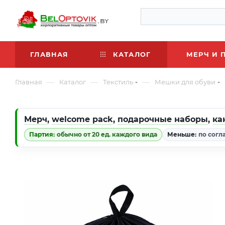
ГЛАВНАЯ
КАТАЛОГ
МЕРЧ И 
—
—
—
Главная
Каталог
Текстиль
Мешки для обуви
Мерч
,
welcome pack
,
подарочные наборы
,
ка
Партия:
обычно от 20 ед. каждого вида
Меньше:
по согл