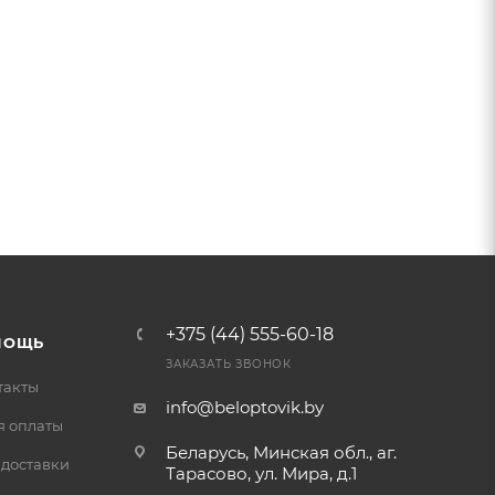
+375 (44) 555-60-18
МОЩЬ
ЗАКАЗАТЬ ЗВОНОК
такты
info@beloptovik.by
я оплаты
Беларусь, Минская обл., аг.
 доставки
Тарасово, ул. Мира, д.1