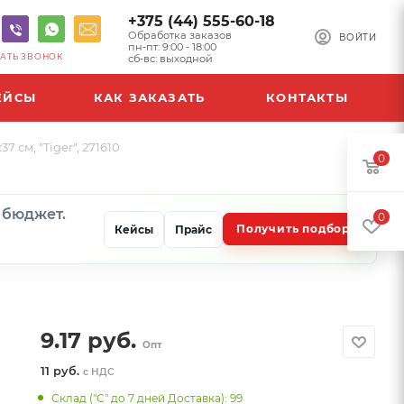
+375 (44) 555-60-18
Обработка заказов
ВОЙТИ
пн-пт: 9:00 - 18:00
АТЬ ЗВОНОК
сб-вс: выходной
ЕЙСЫ
КАК ЗАКАЗАТЬ
КОНТАКТЫ
см, "Tiger", 271610
0
и бюджет.
0
Получить подбор
Кейсы
Прайс
9.17
руб.
Опт
11 руб.
с НДС
Склад ("С" до 7 дней Доставка): 99