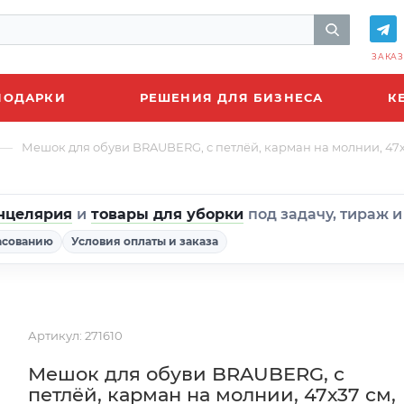
ЗАКАЗ
ПОДАРКИ
РЕШЕНИЯ ДЛЯ БИЗНЕСА
К
—
Мешок для обуви BRAUBERG, с петлёй, карман на молнии, 47х37 
нцелярия
и
товары для уборки
под задачу, тираж 
асованию
Условия оплаты и заказа
Артикул:
271610
Мешок для обуви BRAUBERG, с
петлёй, карман на молнии, 47х37 см,