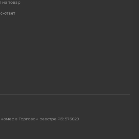
 на товар
с-ответ
 номер в Торговом реестре РБ: 576829