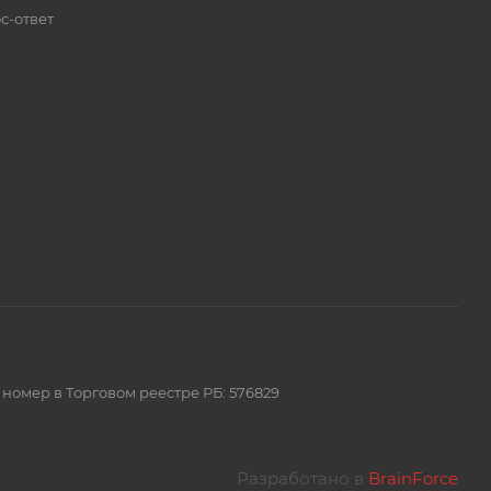
с-ответ
 номер в Торговом реестре РБ: 576829
Разработано в
BrainForce