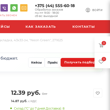
+375 (44) 555-60-18
Обработка заказов
ВОЙТИ
пн-пт: 9:00 - 18:00
АТЬ ЗВОНОК
сб-вс: выходной
ЕЙСЫ
КАК ЗАКАЗАТЬ
КОНТАКТЫ
дка, 43х33 см, "Neon Green", 271625
0
и бюджет.
0
Получить подбор
Кейсы
Прайс
12.39
руб.
Опт
14.87 руб.
с НДС
Склад ("С" до 7 дней Доставка): 8