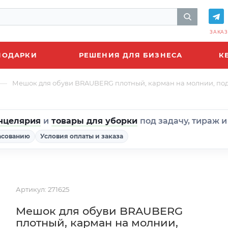
ЗАКАЗ
ПОДАРКИ
РЕШЕНИЯ ДЛЯ БИЗНЕСА
К
—
Мешок для обуви BRAUBERG плотный, карман на молнии, подкла
нцелярия
и
товары для уборки
под задачу, тираж 
асованию
Условия оплаты и заказа
Артикул:
271625
Мешок для обуви BRAUBERG
плотный, карман на молнии,