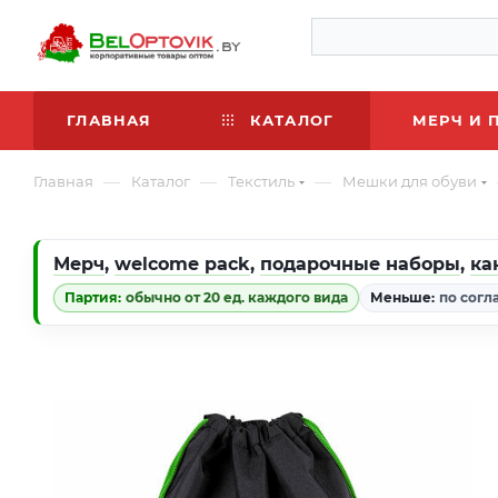
ГЛАВНАЯ
КАТАЛОГ
МЕРЧ И 
—
—
—
Главная
Каталог
Текстиль
Мешки для обуви
Мерч
,
welcome pack
,
подарочные наборы
,
ка
Партия:
обычно от 20 ед. каждого вида
Меньше:
по согл