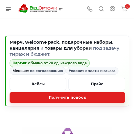
0
Мерч
,
welcome pack
,
подарочные наборы
,
канцелярия
и
товары для уборки
под задачу,
тираж и бюджет.
Партия:
обычно от 20 ед. каждого вида
Меньше:
по согласованию
Условия оплаты и заказа
Кейсы
Прайс
Получить подбор