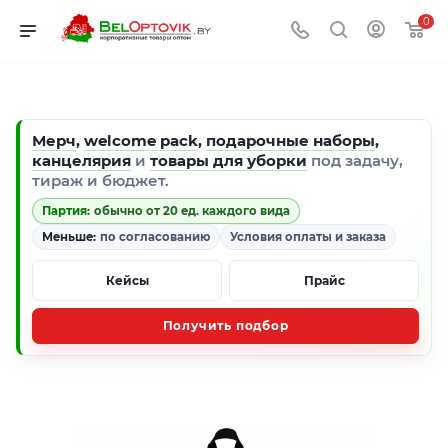
0
Мерч
,
welcome pack
,
подарочные наборы
,
канцелярия
и
товары для уборки
под задачу,
тираж и бюджет.
Партия:
обычно от 20 ед. каждого вида
Меньше:
по согласованию
Условия оплаты и заказа
Кейсы
Прайс
Получить подбор