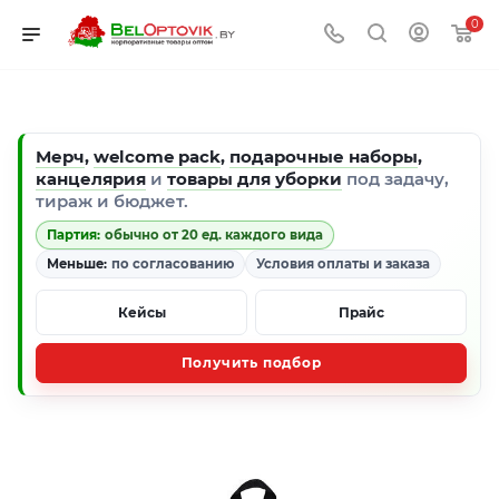
0
Мерч
,
welcome pack
,
подарочные наборы
,
канцелярия
и
товары для уборки
под задачу,
тираж и бюджет.
Партия:
обычно от 20 ед. каждого вида
Меньше:
по согласованию
Условия оплаты и заказа
Кейсы
Прайс
Получить подбор