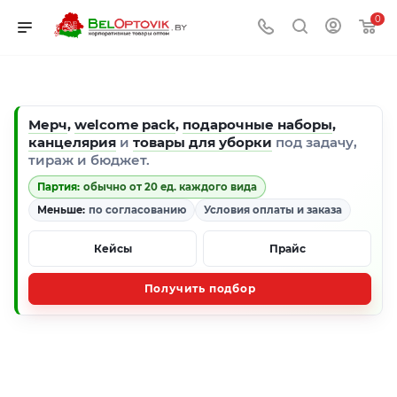
0
Мерч
,
welcome pack
,
подарочные наборы
,
канцелярия
и
товары для уборки
под задачу,
тираж и бюджет.
Партия:
обычно от 20 ед. каждого вида
Меньше:
по согласованию
Условия оплаты и заказа
Кейсы
Прайс
Получить подбор