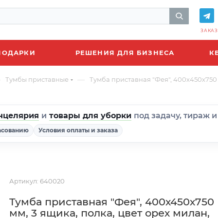
ЗАКАЗ
ПОДАРКИ
РЕШЕНИЯ ДЛЯ БИЗНЕСА
К
—
—
Тумбы приставные
Тумба приставная "Фея", 400х450х750 м
нцелярия
и
товары для уборки
под задачу, тираж 
асованию
Условия оплаты и заказа
Артикул:
640020
Тумба приставная "Фея", 400х450х750
мм, 3 ящика, полка, цвет орех милан,