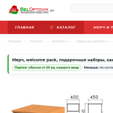
ГЛАВНАЯ
КАТАЛОГ
МЕРЧ И 
—
—
—
Главная
Каталог
Мебель
Офисная мебель
Мерч
,
welcome pack
,
подарочные наборы
,
ка
Партия:
обычно от 20 ед. каждого вида
Меньше:
по согл