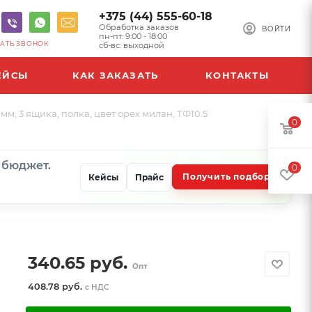
+375 (44) 555-60-18
Обработка заказов
ВОЙТИ
пн-пт: 9:00 - 18:00
АТЬ ЗВОНОК
сб-вс: выходной
ЕЙСЫ
КАК ЗАКАЗАТЬ
КОНТАКТЫ
м, 3 ящика, полка, цвет орех милан, ТФ10.5
0
и бюджет.
0
Получить подбор
Кейсы
Прайс
340.65
руб.
Опт
408.78 руб.
с НДС