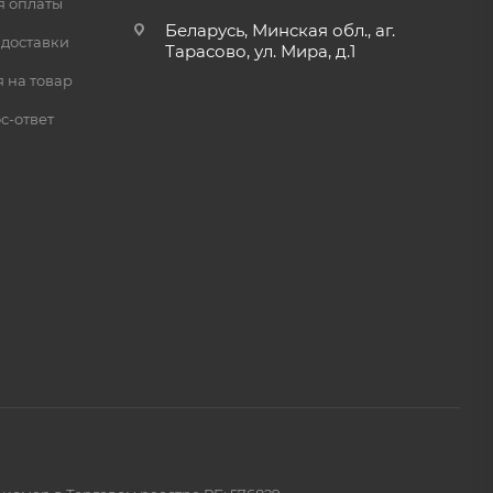
я оплаты
Беларусь, Минская обл., аг.
 доставки
Тарасово, ул. Мира, д.1
 на товар
с-ответ