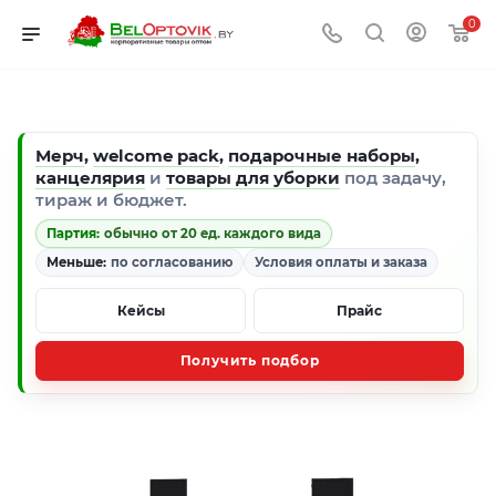
0
Мерч
,
welcome pack
,
подарочные наборы
,
канцелярия
и
товары для уборки
под задачу,
тираж и бюджет.
Партия:
обычно от 20 ед. каждого вида
Меньше:
по согласованию
Условия оплаты и заказа
Кейсы
Прайс
Получить подбор