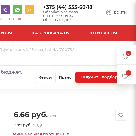
+375 (44) 555-60-18
Обработка заказов
ВОЙТИ
пн-пт: 9:00 - 18:00
АТЬ ЗВОНОК
сб-вс: выходной
ЕЙСЫ
КАК ЗАКАЗАТЬ
КОНТАКТЫ
 фиолетовый, 13 мкм, LAIMA, 700795
0
и бюджет.
0
Получить подбор
Кейсы
Прайс
6.66
руб.
Опт
7.99 руб.
с НДС
Минимальная партия: 6 шт.