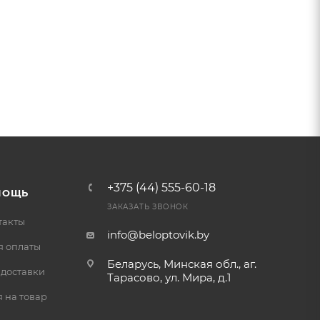
+375 (44) 555-60-18
МОЩЬ
ЗАКАЗАТЬ ЗВОНОК
такты
info@beloptovik.by
я оплаты
Беларусь, Минская обл., аг.
 доставки
Тарасово, ул. Мира, д.1
 на товар