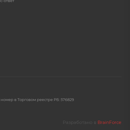
с-ответ
 номер в Торговом реестре РБ: 576829
Разработано в
BrainForce