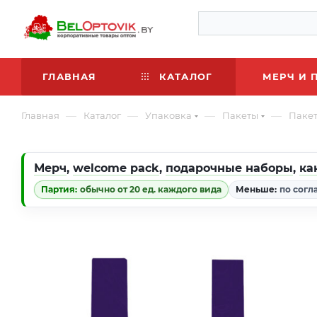
ГЛАВНАЯ
КАТАЛОГ
МЕРЧ И 
—
—
—
—
Главная
Каталог
Упаковка
Пакеты
Пакет
Мерч
,
welcome pack
,
подарочные наборы
,
ка
Партия:
обычно от 20 ед. каждого вида
Меньше:
по согл