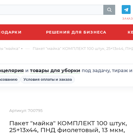
ЗАКАЗ
ПОДАРКИ
РЕШЕНИЯ ДЛЯ БИЗНЕСА
К
—
ы "майка"
Пакет "майка" КОМПЛЕКТ 100 штук, 25+13х44, ПНД
нцелярия
и
товары для уборки
под задачу, тираж 
асованию
Условия оплаты и заказа
Артикул:
700795
Пакет "майка" КОМПЛЕКТ 100 штук,
25+13х44, ПНД фиолетовый, 13 мкм,