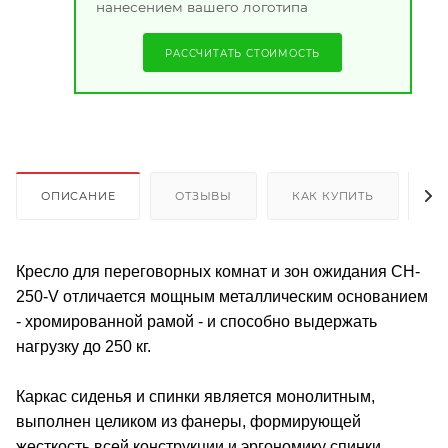
нанесением вашего логотипа
РАССЧИТАТЬ СТОИМОСТЬ
ОПИСАНИЕ
ОТЗЫВЫ
КАК КУПИТЬ
О
Кресло для переговорных комнат и зон ожидания CH-
250-V отличается мощным металлическим основанием
- хромированной рамой - и способно выдержать
нагрузку до 250 кг.
Каркас сиденья и спинки является монолитным,
выполнен целиком из фанеры, формирующей
жесткость всей конструкции и эргономику спинки.