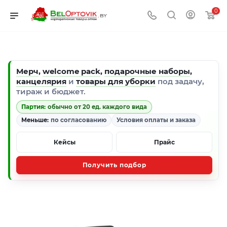
0
Мерч
,
welcome pack
,
подарочные наборы
,
канцелярия
и
товары для уборки
под задачу,
тираж и бюджет.
Партия:
обычно от 20 ед. каждого вида
Меньше:
по согласованию
Условия оплаты и заказа
Кейсы
Прайс
Получить подбор