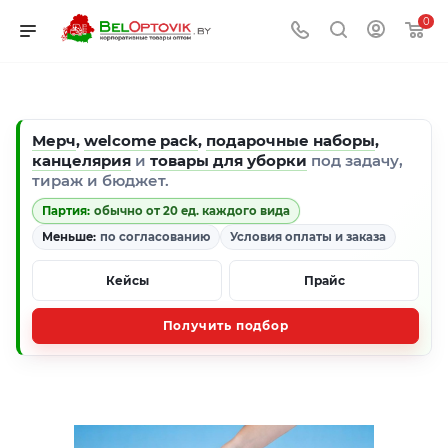
0
Мерч
,
welcome pack
,
подарочные наборы
,
канцелярия
и
товары для уборки
под задачу,
тираж и бюджет.
Партия:
обычно от 20 ед. каждого вида
Меньше:
по согласованию
Условия оплаты и заказа
Кейсы
Прайс
Получить подбор