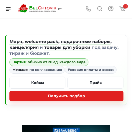
0
Мерч
,
welcome pack
,
подарочные наборы
,
канцелярия
и
товары для уборки
под задачу,
тираж и бюджет.
Партия:
обычно от 20 ед. каждого вида
Меньше:
по согласованию
Условия оплаты и заказа
Кейсы
Прайс
Получить подбор