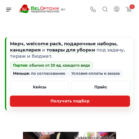
0
Мерч
,
welcome pack
,
подарочные наборы
,
канцелярия
и
товары для уборки
под задачу,
тираж и бюджет.
Партия:
обычно от 20 ед. каждого вида
Меньше:
по согласованию
Условия оплаты и заказа
Кейсы
Прайс
Получить подбор