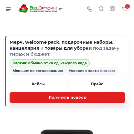
0
Мерч
,
welcome pack
,
подарочные наборы
,
канцелярия
и
товары для уборки
под задачу,
тираж и бюджет.
Партия:
обычно от 20 ед. каждого вида
Меньше:
по согласованию
Условия оплаты и заказа
Кейсы
Прайс
Получить подбор