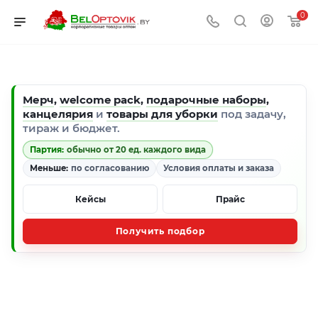
0
Мерч
,
welcome pack
,
подарочные наборы
,
канцелярия
и
товары для уборки
под задачу,
тираж и бюджет.
Партия:
обычно от 20 ед. каждого вида
Меньше:
по согласованию
Условия оплаты и заказа
Кейсы
Прайс
Получить подбор