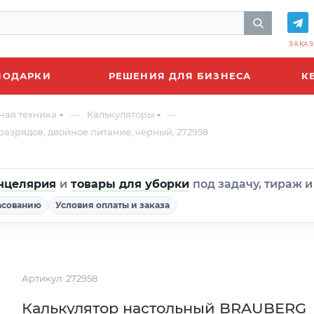
ЗАКАЗ
ПОДАРКИ
РЕШЕНИЯ ДЛЯ БИЗНЕСА
К
—
—
ная техника
Калькуляторы
 разрядов, двойное питание, черный, 272958
нцелярия
и
товары для уборки
под задачу, тираж 
асованию
Условия оплаты и заказа
Артикул:
272958
Калькулятор настольный BRAUBERG