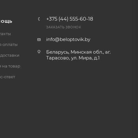
+375 (44) 555-60-18
МОЩЬ
ЗАКАЗАТЬ ЗВОНОК
такты
info@beloptovik.by
я оплаты
Беларусь, Минская обл., аг.
 доставки
Тарасово, ул. Мира, д.1
 на товар
с-ответ