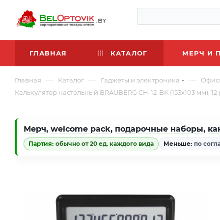
ГЛАВНАЯ
КАТАЛОГ
МЕРЧ И 
—
—
—
Главная
Каталог
Гаджеты и электроника
Офис
Калькулятор настольный BRAUBERG CH-12-BK (153х103 мм), 12
Мерч
,
welcome pack
,
подарочные наборы
,
ка
Партия:
обычно от 20 ед. каждого вида
Меньше:
по согл