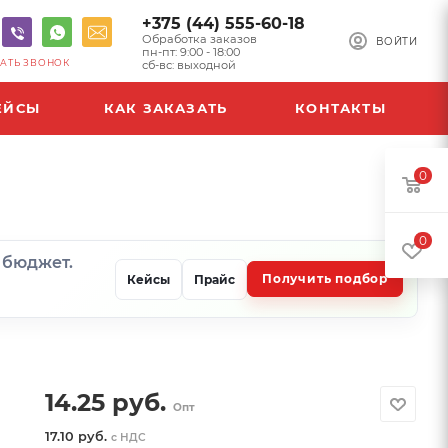
+375 (44) 555-60-18
Обработка заказов
ВОЙТИ
пн-пт: 9:00 - 18:00
АТЬ ЗВОНОК
сб-вс: выходной
ЕЙСЫ
КАК ЗАКАЗАТЬ
КОНТАКТЫ
0
0
и бюджет.
Получить подбор
Кейсы
Прайс
14.25
руб.
Опт
17.10 руб.
с НДС