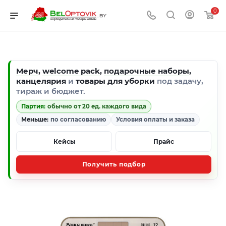
0
Мерч
,
welcome pack
,
подарочные наборы
,
канцелярия
и
товары для уборки
под задачу,
тираж и бюджет.
Партия:
обычно от 20 ед. каждого вида
Меньше:
по согласованию
Условия оплаты и заказа
Кейсы
Прайс
Получить подбор