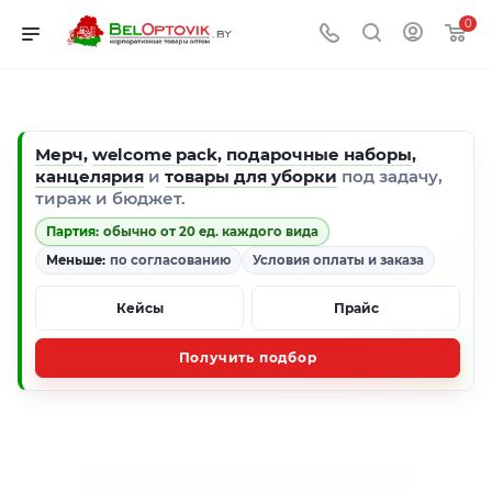
0
Мерч
,
welcome pack
,
подарочные наборы
,
канцелярия
и
товары для уборки
под задачу,
тираж и бюджет.
Партия:
обычно от 20 ед. каждого вида
Меньше:
по согласованию
Условия оплаты и заказа
Кейсы
Прайс
Получить подбор