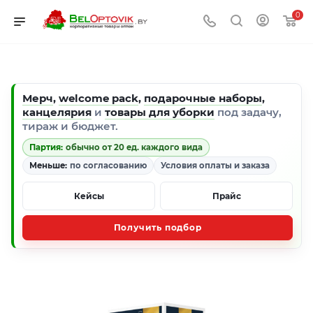
0
Мерч
,
welcome pack
,
подарочные наборы
,
канцелярия
и
товары для уборки
под задачу,
тираж и бюджет.
Партия:
обычно от 20 ед. каждого вида
Меньше:
по согласованию
Условия оплаты и заказа
Кейсы
Прайс
Получить подбор