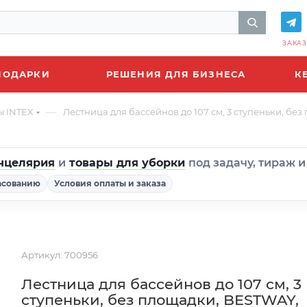
ЗАКАЗ
ПОДАРКИ
РЕШЕНИЯ ДЛЯ БИЗНЕСА
К
—
ы INTEX
Лестница для бассейнов до 107 см, 3 ступеньки, без
нцелярия
и
товары для уборки
под задачу, тираж 
асованию
Условия оплаты и заказа
Артикул:
700956
Лестница для бассейнов до 107 см, 3
ступеньки, без площадки, BESTWAY,