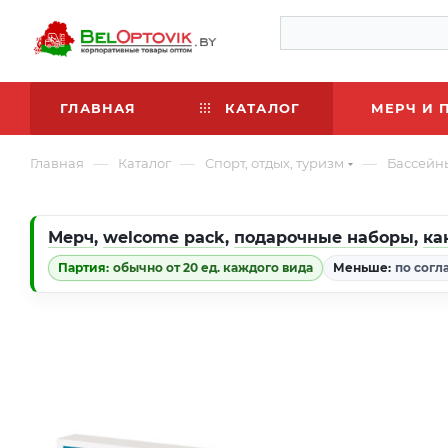
ГЛАВНАЯ
КАТАЛОГ
МЕРЧ И 
—
—
—
Главная
Каталог
Спорт, отдых, туризм
Бассейн
Мерч
,
welcome pack
,
подарочные наборы
,
ка
Партия:
обычно от 20 ед. каждого вида
Меньше:
по согл