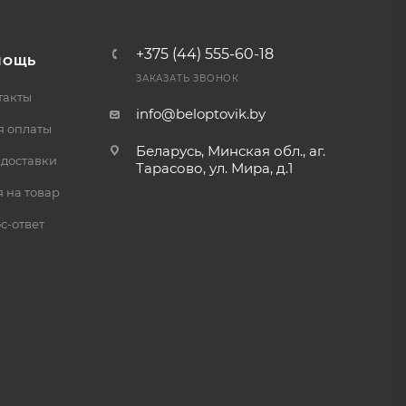
+375 (44) 555-60-18
МОЩЬ
ЗАКАЗАТЬ ЗВОНОК
такты
info@beloptovik.by
я оплаты
Беларусь, Минская обл., аг.
 доставки
Тарасово, ул. Мира, д.1
 на товар
с-ответ