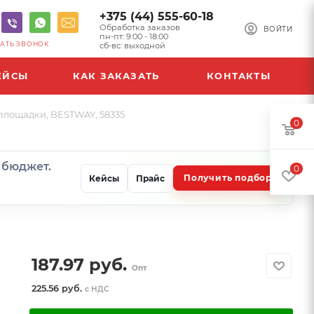
+375 (44) 555-60-18
Обработка заказов
ВОЙТИ
пн-пт: 9:00 - 18:00
АТЬ ЗВОНОК
сб-вс: выходной
ЕЙСЫ
КАК ЗАКАЗАТЬ
КОНТАКТЫ
 площадки, BESTWAY, 58335
0
и бюджет.
0
Получить подбор
Кейсы
Прайс
187.97
руб.
Опт
225.56 руб.
с НДС