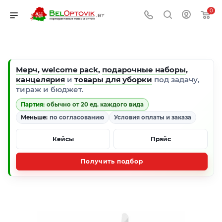
0
Мерч
,
welcome pack
,
подарочные наборы
,
канцелярия
и
товары для уборки
под задачу,
тираж и бюджет.
Партия:
обычно от 20 ед. каждого вида
Меньше:
по согласованию
Условия оплаты и заказа
Кейсы
Прайс
Получить подбор