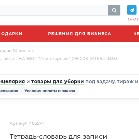
ЗАКАЗ
ПОДАРКИ
РЕШЕНИЯ ДЛЯ БИЗНЕСА
К
—
тради 24 листа
а, линия, HATBER, "Учись хорошо", 090008, 24Т6В5_33333
нцелярия
и
товары для уборки
под задачу, тираж 
асованию
Условия оплаты и заказа
Артикул:
405574
Тетрадь-словарь для записи