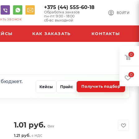
+375 (44) 555-60-18
Обработка заказов
ВОЙТИ
пн-пт: 9:00 - 18:00
АТЬ ЗВОНОК
сб-вс: выходной
ЕЙСЫ
КАК ЗАКАЗАТЬ
КОНТАКТЫ
0
0
и бюджет.
Получить подбор
Кейсы
Прайс
1.01
руб.
Опт
1.21 руб.
с НДС