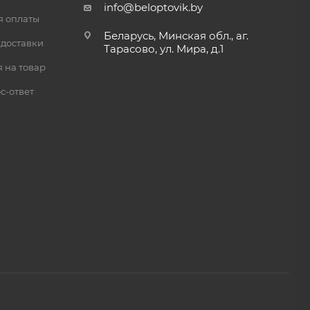
info@beloptovik.by
я оплаты
Беларусь, Минская обл., аг.
 доставки
Тарасово, ул. Мира, д.1
 на товар
с-ответ