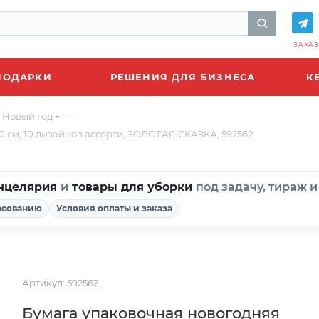
ЗАКАЗ
ПОДАРКИ
РЕШЕНИЯ ДЛЯ БИЗНЕСА
К
—
Новый год
0 см, 10 дизайнов ассорти, ЗОЛОТАЯ СКАЗКА, 592562
нцелярия
и
товары для уборки
под задачу, тираж 
асованию
Условия оплаты и заказа
Артикул:
592562
Бумага упаковочная новогодняя