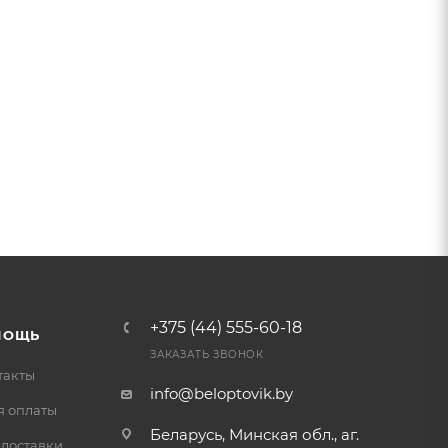
+375 (44) 555-60-18
МОЩЬ
ЗАКАЗАТЬ ЗВОНОК
такты
info@beloptovik.by
я оплаты
Беларусь, Минская обл., аг.
 доставки