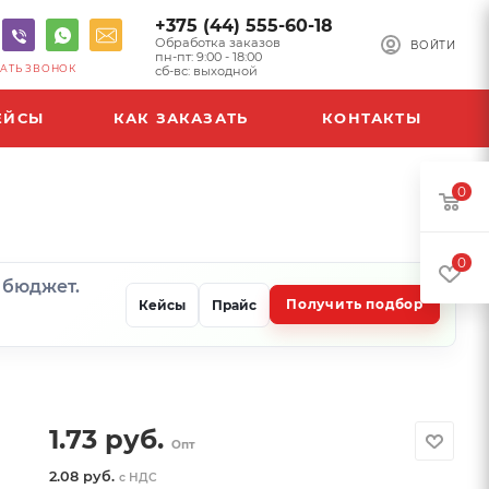
+375 (44) 555-60-18
Обработка заказов
ВОЙТИ
пн-пт: 9:00 - 18:00
АТЬ ЗВОНОК
сб-вс: выходной
ЕЙСЫ
КАК ЗАКАЗАТЬ
КОНТАКТЫ
0
0
и бюджет.
Получить подбор
Кейсы
Прайс
1.73
руб.
Опт
2.08 руб.
с НДС