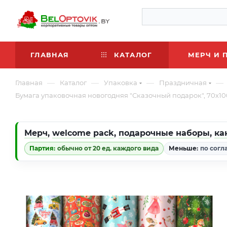
ГЛАВНАЯ
КАТАЛОГ
МЕРЧ И 
—
—
—
—
Главная
Каталог
Упаковка
Праздничная
Бумага упаковочная новогодняя "Сказочный подарок", 70х10
Мерч
,
welcome pack
,
подарочные наборы
,
ка
Партия:
обычно от 20 ед. каждого вида
Меньше:
по согл