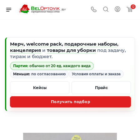
0
Мерч
,
welcome pack
,
подарочные наборы
,
канцелярия
и
товары для уборки
под задачу,
тираж и бюджет.
Партия:
обычно от 20 ед. каждого вида
Меньше:
по согласованию
Условия оплаты и заказа
Кейсы
Прайс
Получить подбор