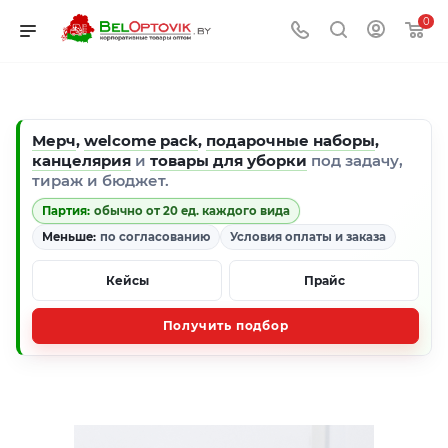
0
Мерч
,
welcome pack
,
подарочные наборы
,
канцелярия
и
товары для уборки
под задачу,
тираж и бюджет.
Партия:
обычно от 20 ед. каждого вида
Меньше:
по согласованию
Условия оплаты и заказа
Кейсы
Прайс
Получить подбор