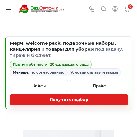
0
Мерч
,
welcome pack
,
подарочные наборы
,
канцелярия
и
товары для уборки
под задачу,
тираж и бюджет.
Партия:
обычно от 20 ед. каждого вида
Меньше:
по согласованию
Условия оплаты и заказа
Кейсы
Прайс
Получить подбор