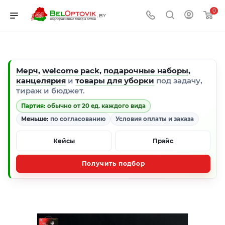
0
Мерч
,
welcome pack
,
подарочные наборы
,
канцелярия
и
товары для уборки
под задачу,
тираж и бюджет.
Партия:
обычно от 20 ед. каждого вида
Меньше:
по согласованию
Условия оплаты и заказа
Кейсы
Прайс
Получить подбор