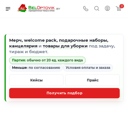
0
Мерч
,
welcome pack
,
подарочные наборы
,
канцелярия
и
товары для уборки
под задачу,
тираж и бюджет.
Партия:
обычно от 20 ед. каждого вида
Меньше:
по согласованию
Условия оплаты и заказа
Кейсы
Прайс
Получить подбор