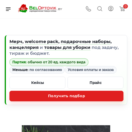
0
Мерч
,
welcome pack
,
подарочные наборы
,
канцелярия
и
товары для уборки
под задачу,
тираж и бюджет.
Партия:
обычно от 20 ед. каждого вида
Меньше:
по согласованию
Условия оплаты и заказа
Кейсы
Прайс
Получить подбор