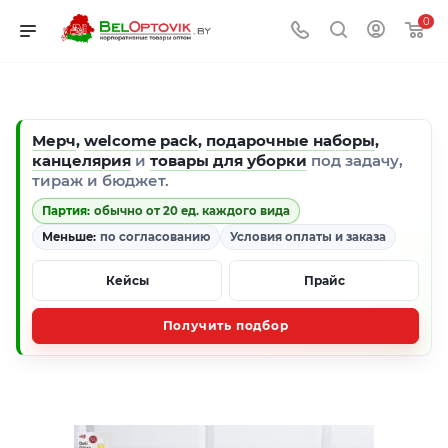
0
Мерч
,
welcome pack
,
подарочные наборы
,
канцелярия
и
товары для уборки
под задачу,
тираж и бюджет.
Партия:
обычно от 20 ед. каждого вида
Меньше:
по согласованию
Условия оплаты и заказа
Кейсы
Прайс
Получить подбор