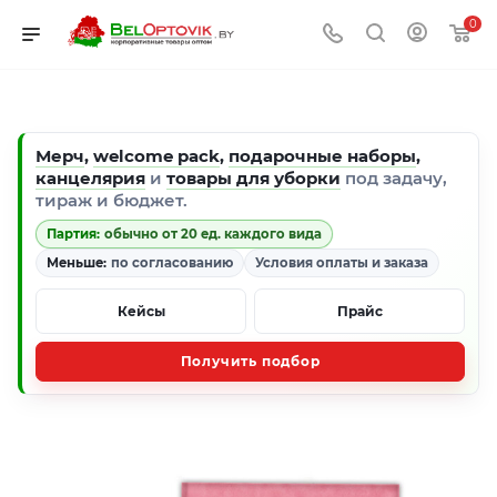
0
Мерч
,
welcome pack
,
подарочные наборы
,
канцелярия
и
товары для уборки
под задачу,
тираж и бюджет.
Партия:
обычно от 20 ед. каждого вида
Меньше:
по согласованию
Условия оплаты и заказа
Кейсы
Прайс
Получить подбор