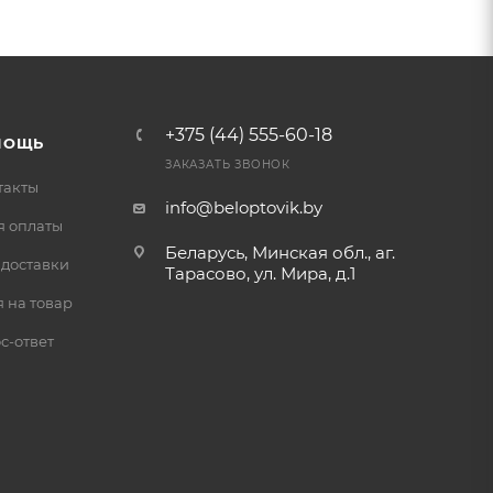
+375 (44) 555-60-18
МОЩЬ
ЗАКАЗАТЬ ЗВОНОК
такты
info@beloptovik.by
я оплаты
Беларусь, Минская обл., аг.
 доставки
Тарасово, ул. Мира, д.1
 на товар
с-ответ