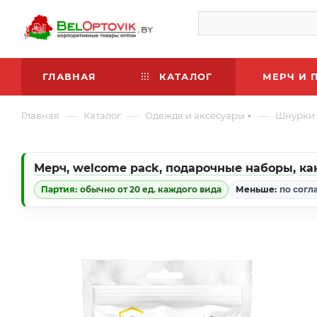
ГЛАВНАЯ
КАТАЛОГ
МЕРЧ И 
—
—
—
Главная
Каталог
Одежда и аксесуары
Шнурки 
Мерч
,
welcome pack
,
подарочные наборы
,
ка
Партия:
обычно от 20 ед. каждого вида
Меньше:
по согл