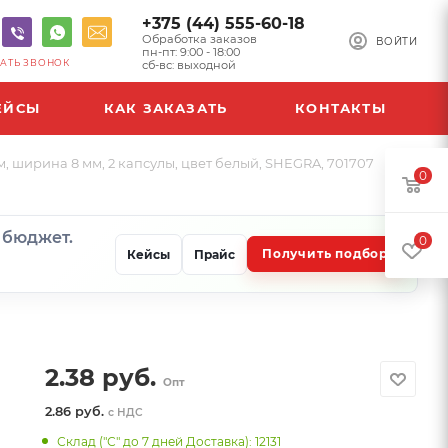
+375 (44) 555-60-18
Обработка заказов
ВОЙТИ
пн-пт: 9:00 - 18:00
АТЬ ЗВОНОК
сб-вс: выходной
ЕЙСЫ
КАК ЗАКАЗАТЬ
КОНТАКТЫ
 ширина 8 мм, 2 капсулы, цвет белый, SHEGRA, 701707
0
и бюджет.
0
Получить подбор
Кейсы
Прайс
2.38
руб.
Опт
2.86 руб.
с НДС
Склад ("С" до 7 дней Доставка): 12131