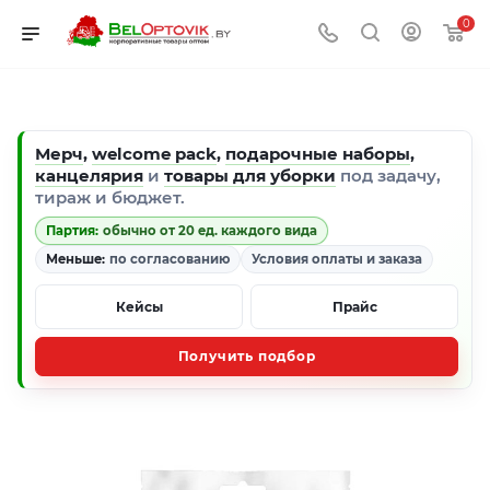
0
Мерч
,
welcome pack
,
подарочные наборы
,
канцелярия
и
товары для уборки
под задачу,
тираж и бюджет.
Партия:
обычно от 20 ед. каждого вида
Меньше:
по согласованию
Условия оплаты и заказа
Кейсы
Прайс
Получить подбор