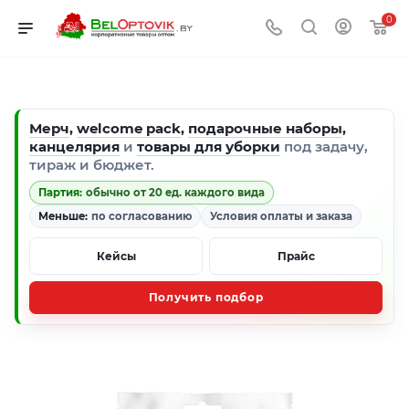
0
Мерч
,
welcome pack
,
подарочные наборы
,
канцелярия
и
товары для уборки
под задачу,
тираж и бюджет.
Партия:
обычно от 20 ед. каждого вида
Меньше:
по согласованию
Условия оплаты и заказа
Кейсы
Прайс
Получить подбор