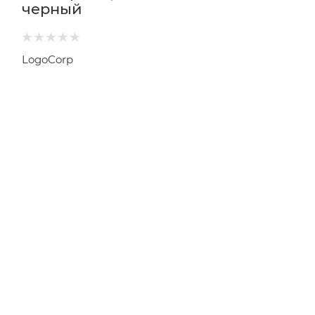
черный
LogoCorp