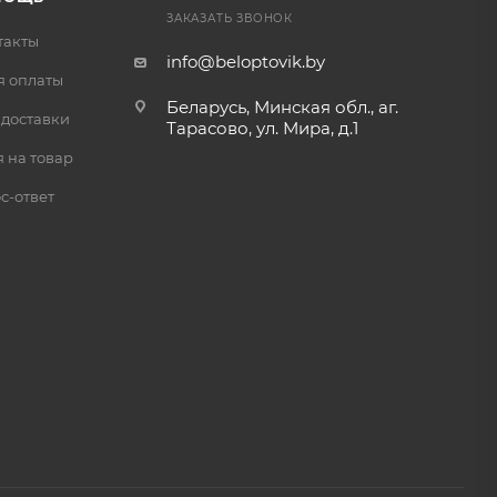
ЗАКАЗАТЬ ЗВОНОК
такты
info@beloptovik.by
я оплаты
Беларусь, Минская обл., аг.
 доставки
Тарасово, ул. Мира, д.1
 на товар
с-ответ