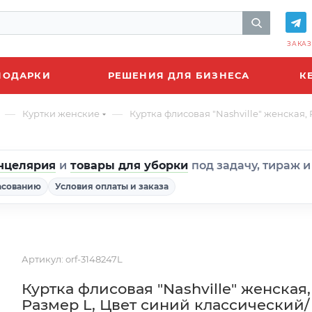
ЗАКАЗ
ПОДАРКИ
РЕШЕНИЯ ДЛЯ БИЗНЕСА
К
—
—
Куртки женские
Куртка флисовая "Nashville" женская,
нцелярия
и
товары для уборки
под задачу, тираж 
асованию
Условия оплаты и заказа
Артикул:
orf-3148247L
Куртка флисовая "Nashville" женская,
Размер L, Цвет синий классический/