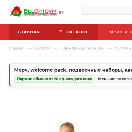
ГЛАВНАЯ
КАТАЛОГ
МЕРЧ И 
—
—
—
Главная
Каталог
Одежда и аксесуары
Куртки
Мерч
,
welcome pack
,
подарочные наборы
,
ка
Партия:
обычно от 20 ед. каждого вида
Меньше:
по согл