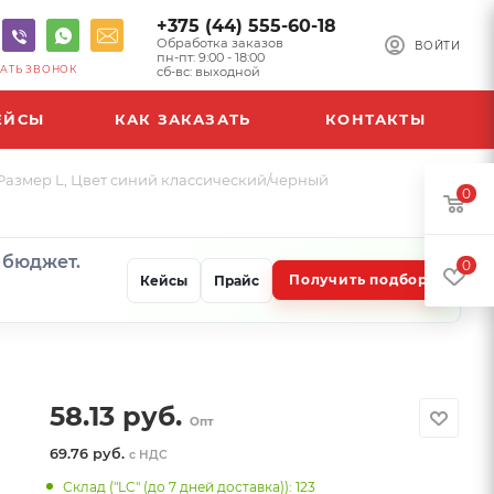
+375 (44) 555-60-18
Обработка заказов
ВОЙТИ
пн-пт: 9:00 - 18:00
АТЬ ЗВОНОК
сб-вс: выходной
ЕЙСЫ
КАК ЗАКАЗАТЬ
КОНТАКТЫ
 Размер L, Цвет синий классический/черный
0
и бюджет.
0
Получить подбор
Кейсы
Прайс
58.13
руб.
Опт
69.76 руб.
с НДС
Склад ("LC" (до 7 дней доставка)): 123