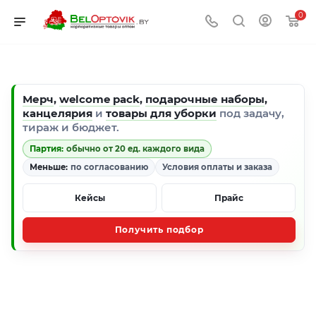
0
Мерч
,
welcome pack
,
подарочные наборы
,
канцелярия
и
товары для уборки
под задачу,
тираж и бюджет.
Партия:
обычно от 20 ед. каждого вида
Меньше:
по согласованию
Условия оплаты и заказа
Кейсы
Прайс
Получить подбор