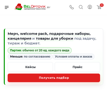
0
Мерч
,
welcome pack
,
подарочные наборы
,
канцелярия
и
товары для уборки
под задачу,
тираж и бюджет.
Партия:
обычно от 20 ед. каждого вида
Меньше:
по согласованию
Условия оплаты и заказа
Кейсы
Прайс
Получить подбор