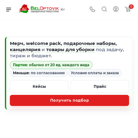
0
Мерч
,
welcome pack
,
подарочные наборы
,
канцелярия
и
товары для уборки
под задачу,
тираж и бюджет.
Партия:
обычно от 20 ед. каждого вида
Меньше:
по согласованию
Условия оплаты и заказа
Кейсы
Прайс
Получить подбор