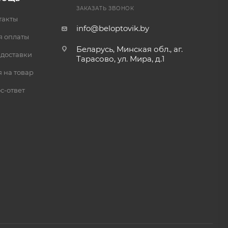
ЗАКАЗАТЬ ЗВОНОК
такты
info@beloptovik.by
я оплаты
Беларусь, Минская обл., аг.
 доставки
Тарасово, ул. Мира, д.1
 на товар
с-ответ