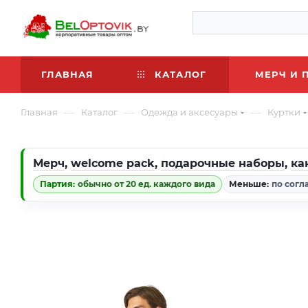
ГЛАВНАЯ
КАТАЛОГ
МЕРЧ И 
—
—
—
Главная
Каталог
Одежда и аксесуары
Куртки
Мерч
,
welcome pack
,
подарочные наборы
,
ка
Партия:
обычно от 20 ед. каждого вида
Меньше:
по согл