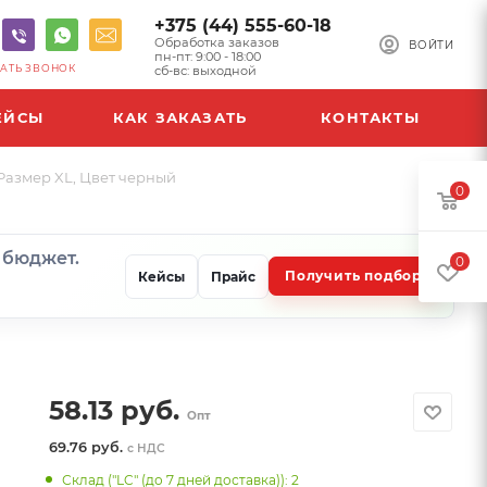
+375 (44) 555-60-18
Обработка заказов
ВОЙТИ
пн-пт: 9:00 - 18:00
АТЬ ЗВОНОК
сб-вс: выходной
ЕЙСЫ
КАК ЗАКАЗАТЬ
КОНТАКТЫ
 Размер XL, Цвет черный
0
и бюджет.
0
Получить подбор
Кейсы
Прайс
58.13
руб.
Опт
69.76 руб.
с НДС
Склад ("LC" (до 7 дней доставка)): 2