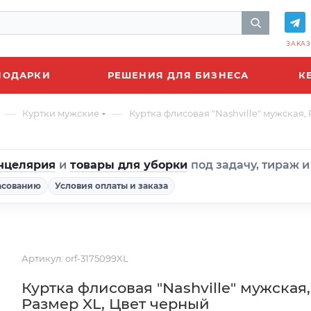
ЗАКАЗ
ПОДАРКИ
РЕШЕНИЯ ДЛЯ БИЗНЕСА
К
—
—
Куртки мужские
Куртка флисовая "Nashville" мужская,
нцелярия
и
товары для уборки
под задачу, тираж 
асованию
Условия оплаты и заказа
Артикул:
orf-3175099XL
Куртка флисовая "Nashville" мужская,
Размер XL, Цвет черный