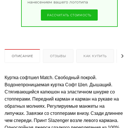
нанесением вашего логотипа
РАССЧИТАТЬ СТОИМОСТЬ
ОПИСАНИЕ
ОТЗЫВЫ
КАК КУПИТЬ
О
Куртка софтшел Match. Свободный покрой.
Водонепроницаемая куртка Софт Шел. Дышащий.
Стягивающийся капюшон на эластичном шнурке со
стопперами. Передний карман и карман на рукаве на
обратных молниях. Регулируемые манжеты на
липучках. Завязки со стопперами внизу. Сзади длиннее
чем спереди. Принт Slazenger возле левого кармана.
Однослойная джерси гладкого переплетения из 100%