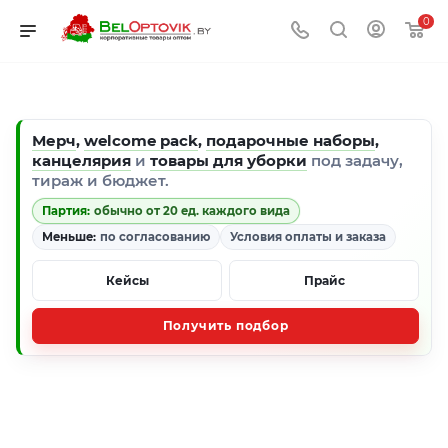
0
Мерч
,
welcome pack
,
подарочные наборы
,
канцелярия
и
товары для уборки
под задачу,
тираж и бюджет.
Партия:
обычно от 20 ед. каждого вида
Меньше:
по согласованию
Условия оплаты и заказа
Кейсы
Прайс
Получить подбор