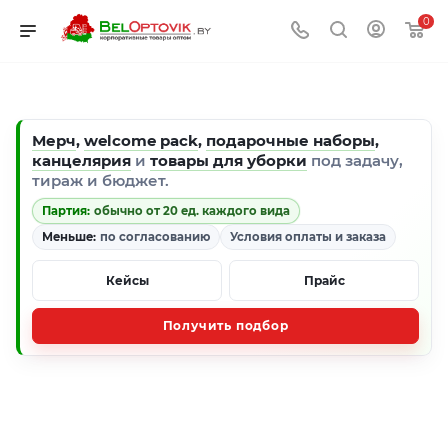
0
Мерч
,
welcome pack
,
подарочные наборы
,
канцелярия
и
товары для уборки
под задачу,
тираж и бюджет.
Партия:
обычно от 20 ед. каждого вида
Меньше:
по согласованию
Условия оплаты и заказа
Кейсы
Прайс
Получить подбор