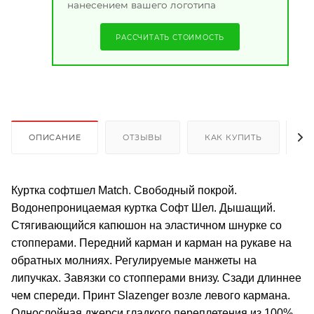
нанесением вашего логотипа
РАССЧИТАТЬ СТОИМОСТЬ
ОПИСАНИЕ
ОТЗЫВЫ
КАК КУПИТЬ
О
Куртка софтшел Match. Свободный покрой.
Водонепроницаемая куртка Софт Шел. Дышащий.
Стягивающийся капюшон на эластичном шнурке со
стопперами. Передний карман и карман на рукаве на
обратных молниях. Регулируемые манжеты на
липучках. Завязки со стопперами внизу. Сзади длиннее
чем спереди. Принт Slazenger возле левого кармана.
Однослойная джерси гладкого переплетения из 100%