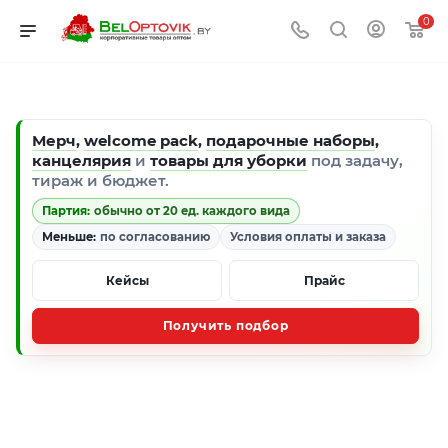
0
Мерч
,
welcome pack
,
подарочные наборы
,
канцелярия
и
товары для уборки
под задачу,
тираж и бюджет.
Партия:
обычно от 20 ед. каждого вида
Меньше:
по согласованию
Условия оплаты и заказа
Кейсы
Прайс
Получить подбор