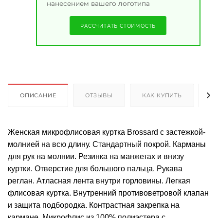
нанесением вашего логотипа
РАССЧИТАТЬ СТОИМОСТЬ
ОПИСАНИЕ
ОТЗЫВЫ
КАК КУПИТЬ
О
Женская микрофлисовая куртка Brossard с застежкой-
молнией на всю длину. Стандартный покрой. Карманы
для рук на молнии. Резинка на манжетах и внизу
куртки. Отверстие для большого пальца. Рукава
реглан. Атласная лента внутри горловины. Легкая
флисовая куртка. Внутренний противоветровой клапан
и защита подбородка. Контрастная закрепка на
кармане. Микрофлис из 100% полиэстера с