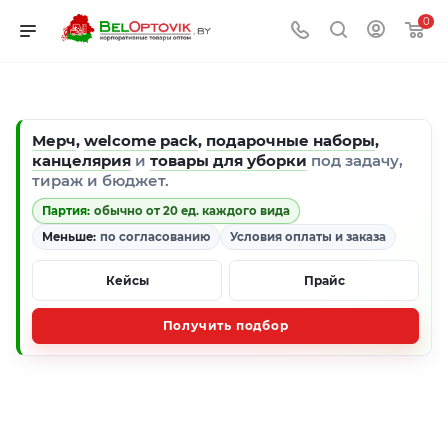
0
Мерч
,
welcome pack
,
подарочные наборы
,
канцелярия
и
товары для уборки
под задачу,
тираж и бюджет.
Партия:
обычно от 20 ед. каждого вида
Меньше:
по согласованию
Условия оплаты и заказа
Кейсы
Прайс
Получить подбор