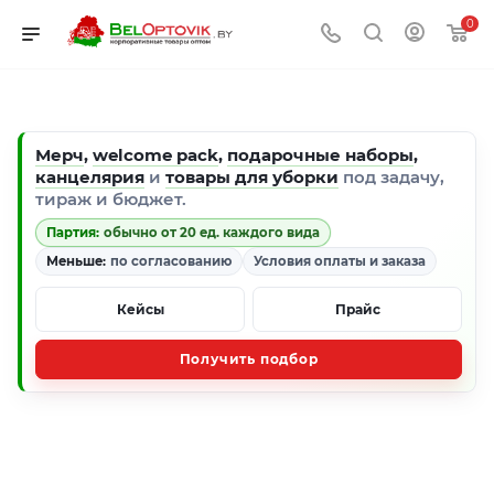
0
Мерч
,
welcome pack
,
подарочные наборы
,
канцелярия
и
товары для уборки
под задачу,
тираж и бюджет.
Партия:
обычно от 20 ед. каждого вида
Меньше:
по согласованию
Условия оплаты и заказа
Кейсы
Прайс
Получить подбор