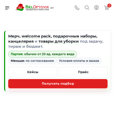
0
Мерч
,
welcome pack
,
подарочные наборы
,
канцелярия
и
товары для уборки
под задачу,
тираж и бюджет.
Партия:
обычно от 20 ед. каждого вида
Меньше:
по согласованию
Условия оплаты и заказа
Кейсы
Прайс
Получить подбор